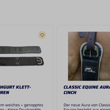
HGURT KLETT-
CLASSIC EQUINE AUR
PREN
CINCH
rem weiches + genopptes
Der neue Aura von Classi
en - Keine Druckprobleme
Equine besteht aus eine