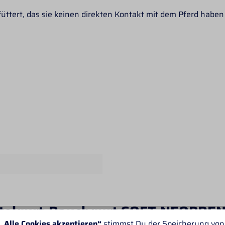
füttert, das sie keinen direkten Kontakt mit dem Pferd haben
ttelgurt-Bauchgurt SOFT-NEOPRE
„Alle Cookies akzeptieren“
stimmst Du der Speicherung von