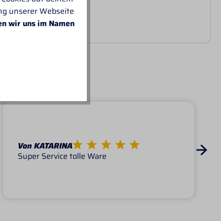
ung unserer Webseite
en wir uns im Namen
I-TACK
Von KATARINA
Super Service tolle Ware