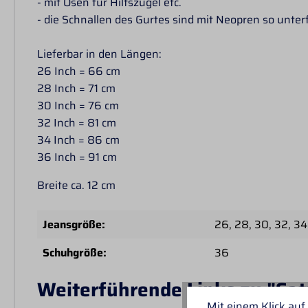
- mit Ösen für Hilfszügel etc.
- die Schnallen des Gurtes sind mit Neopren so unter
Lieferbar in den Längen:
26 Inch = 66 cm
28 Inch = 71 cm
30 Inch = 76 cm
32 Inch = 81 cm
34 Inch = 86 cm
36 Inch = 91 cm
Breite ca. 12 cm
Jeansgröße:
26
, 28
, 30
, 32
, 34
Schuhgröße:
36
Weiterführende Links zu "Sa
Mit einem Klick auf