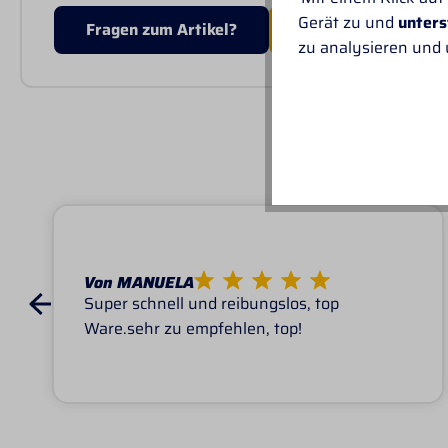
Gerät zu und
unters
Fragen zum Artikel?
MEHR VON PROFI-
zu analysieren und
UNSER
Von MANUELA
Super schnell und reibungslos, top
Ware.sehr zu empfehlen, top!