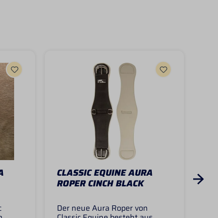
A
CLASSIC EQUINE AURA
CL
ROPER CINCH BLACK
TO
c
Der neue Aura Roper von
Cla
m
Classic Equine besteht aus
Str