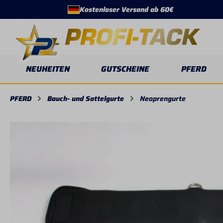
Kostenloser Versand ab 60€
springen
Zur Hauptnavigation springen
NEUHEITEN
GUTSCHEINE
PFERD
PFERD
Bauch- und Sattelgurte
Neoprengurte
Bildergalerie überspringen