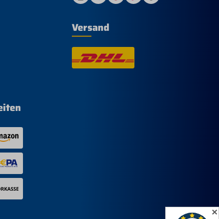
Versand
eiten
✕