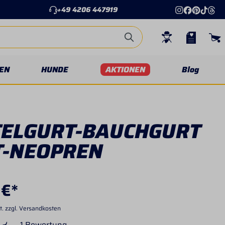
+49 4206 447919
EN
HUNDE
AKTIONEN
Blog
TELGURT-BAUCHGURT
T-NEOPREN
 €*
t. zzgl. Versandkosten
1 Bewertung