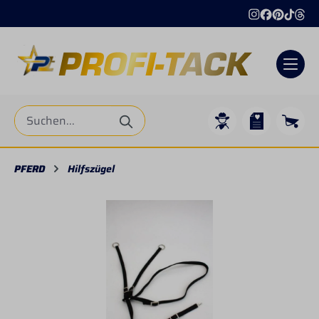
alt springen
PFERD
Hilfszügel
Bildergalerie überspringen