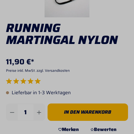
RUNNING
MARTINGAL NYLON
11,90 €*
Preise inkl. MwSt. zzgl. Versandkosten
Durchschnittliche Bewertung von 5 von 5 Sternen
Lieferbar in 1-3 Werktagen
Produkt Anzahl: Gib den gewünschten Wert 
IN DEN WARENKORB
Merken
Bewerten