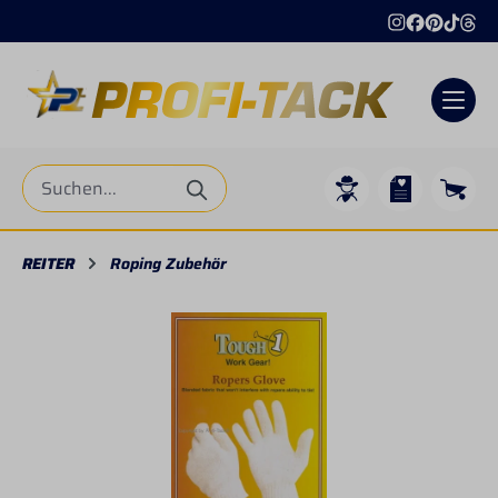
alt springen
REITER
Roping Zubehör
Bildergalerie überspringen