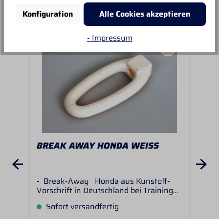
Konfiguration
Alle Cookies akzeptieren
- Impressum
S
BREAK AWAY HONDA WEISS
CA
W/
- Break-Away Honda aus Kunstoff-
Bei
Vorschrift in Deutschland bei Training
Awa
oder Sport mit lebenden Tieren !- Öffnet
gut
Sofort versandfertig
S
bei Zug und Last ! Funktion: Bei dem
NHS
Training mit dem Lasso beim einfangen
Sto