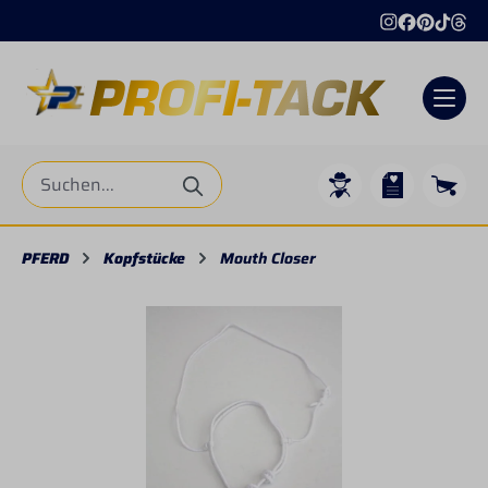
alt springen
PFERD
Kopfstücke
Mouth Closer
Bildergalerie überspringen