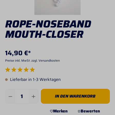
ROPE-NOSEBAND
MOUTH-CLOSER
14,90 €*
Preise inkl. MwSt. zzgl. Versandkosten
Durchschnittliche Bewertung von 5 von 5 Sternen
Lieferbar in 1-3 Werktagen
Produkt Anzahl: Gib den gewünschten Wert 
IN DEN WARENKORB
Merken
Bewerten