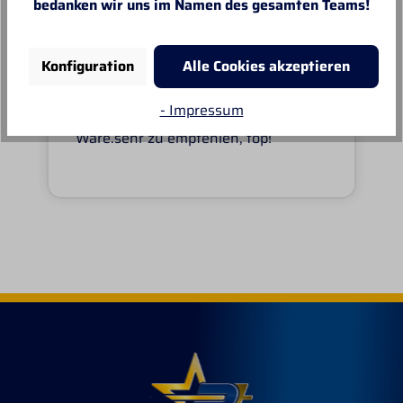
bedanken wir uns im Namen des gesamten Teams!
Konfiguration
Alle Cookies akzeptieren
Von MANUELA
- Impressum
Super schnell und reibungslos, top
Ware.sehr zu empfehlen, top!