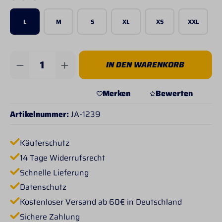
L
M
S
XL
XS
XXL
Produkt Anzahl: Gib den gewünschten Wert 
IN DEN WARENKORB
Merken
Bewerten
Artikelnummer:
JA-1239
Käuferschutz
14 Tage Widerrufsrecht
Schnelle Lieferung
Datenschutz
Kostenloser Versand ab 60€ in Deutschland
Sichere Zahlung