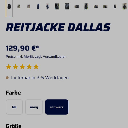
REITJACKE DALLAS
129,90 €*
Preise inkl. MwSt. zzgl. Versandkosten
Durchschnittliche Bewertung von 5 von 5 Sternen
Lieferbar in 2-5 Werktagen
auswählen
Farbe
lila
navy
schwarz
auswählen
Größe