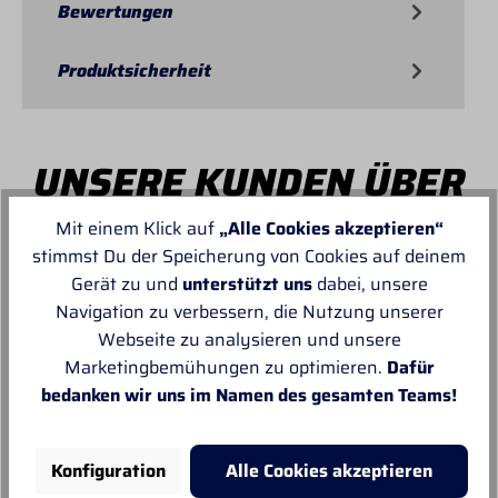
Bewertungen
Produktsicherheit
UNSERE KUNDEN ÜBER
PROFI-TACK
Mit einem Klick auf
„Alle Cookies akzeptieren“
stimmst Du der Speicherung von Cookies auf deinem
Gerät zu und
unterstützt uns
dabei, unsere
Navigation zu verbessern, die Nutzung unserer
Webseite zu analysieren und unsere
Marketingbemühungen zu optimieren.
Dafür
Von MANUELA
bedanken wir uns im Namen des gesamten Teams!
Super schnell und reibungslos, top
Ware.sehr zu empfehlen, top!
Konfiguration
Alle Cookies akzeptieren