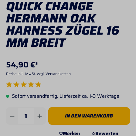
QUICK CHANGE
HERMANN OAK
HARNESS ZÜGEL 16
MM BREIT
54,90 €*
Preise inkl. MwSt. zzgl. Versandkosten
Durchschnittliche Bewertung von 5 von 5 Sternen
Sofort versandfertig, Lieferzeit ca. 1-3 Werktage
Produkt Anzahl: Gib den gewünschten Wert 
IN DEN WARENKORB
Merken
Bewerten