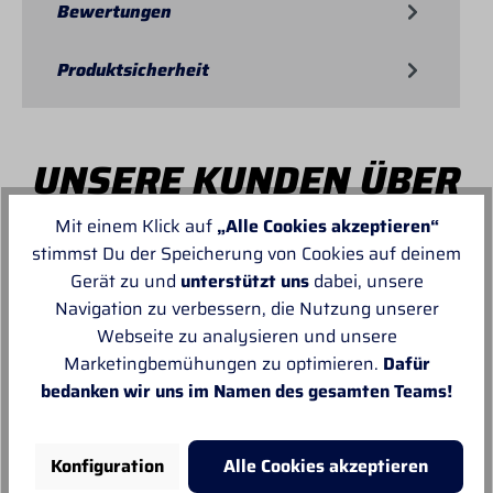
Bewertungen
Produktsicherheit
UNSERE KUNDEN ÜBER
PROFI-TACK
Mit einem Klick auf
„Alle Cookies akzeptieren“
stimmst Du der Speicherung von Cookies auf deinem
Gerät zu und
unterstützt uns
dabei, unsere
Navigation zu verbessern, die Nutzung unserer
Webseite zu analysieren und unsere
Marketingbemühungen zu optimieren.
Dafür
Von MANUELA
bedanken wir uns im Namen des gesamten Teams!
Super schnell und reibungslos, top
Ware.sehr zu empfehlen, top!
Konfiguration
Alle Cookies akzeptieren