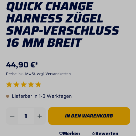
QUICK CHANGE
HARNESS ZÜGEL
SNAP-VERSCHLUSS
16 MM BREIT
44,90 €*
Preise inkl. MwSt. zzgl. Versandkosten
Durchschnittliche Bewertung von 5 von 5 Sternen
Lieferbar in 1-3 Werktagen
Produkt Anzahl: Gib den gewünschten Wert 
IN DEN WARENKORB
Merken
Bewerten