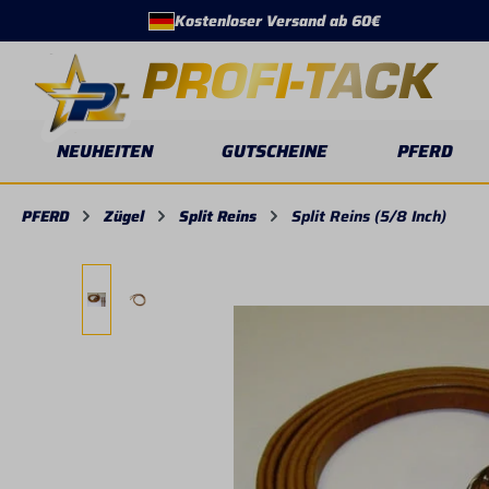
Kostenloser Versand ab 60€
springen
Zur Hauptnavigation springen
NEUHEITEN
GUTSCHEINE
PFERD
PFERD
Zügel
Split Reins
Split Reins (5/8 Inch)
Bildergalerie überspringen