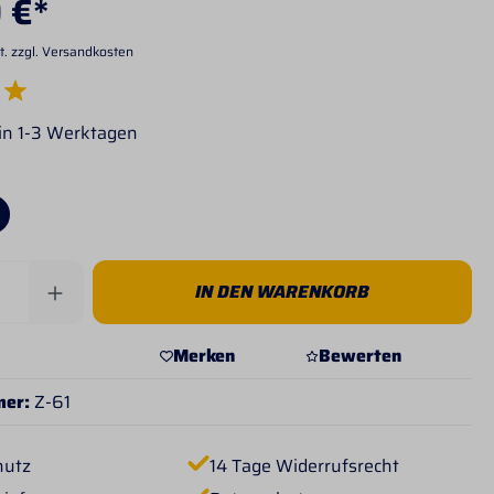
 €*
t. zzgl. Versandkosten
e Bewertung von 5 von 5 Sternen
 in 1-3 Werktagen
Anzahl: Gib den gewünschten Wert ein od
IN DEN WARENKORB
Merken
Bewerten
mer:
Z-61
hutz
14 Tage Widerrufsrecht