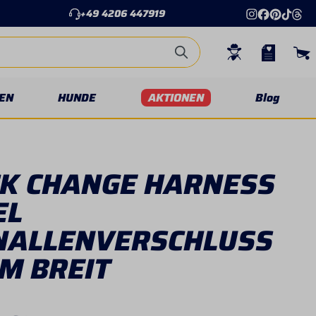
+49 4206 447919
EN
HUNDE
AKTIONEN
Blog
CK CHANGE HARNESS
EL
NALLENVERSCHLUSS
M BREIT