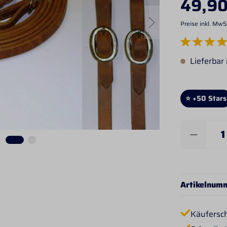
49,90
Preise inkl. MwS
Durchschnittlich
Lieferbar
⭐ +50 Stars
Produkt 
Artikelnum
Käufersc