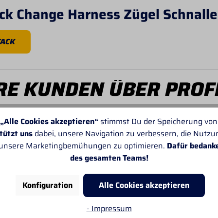
ck Change Harness Zügel Schnalle
TACK
E KUNDEN ÜBER PROF
„Alle Cookies akzeptieren“
stimmst Du der Speicherung von
tützt uns
dabei, unsere Navigation zu verbessern, die Nutz
 unsere Marketingbemühungen zu optimieren.
Dafür bedank
des gesamten Teams!
Von SANDRA
Leider passt oft die Angabe der Lieferzeiten
Konfiguration
Alle Cookies akzeptieren
nicht. Sonst gefällt mir alles sehr gut.
- Impressum