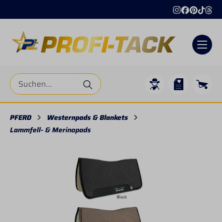
alt springen
PFERD
Westernpads & Blankets
Lammfell- & Merinopads
Bildergalerie überspringen