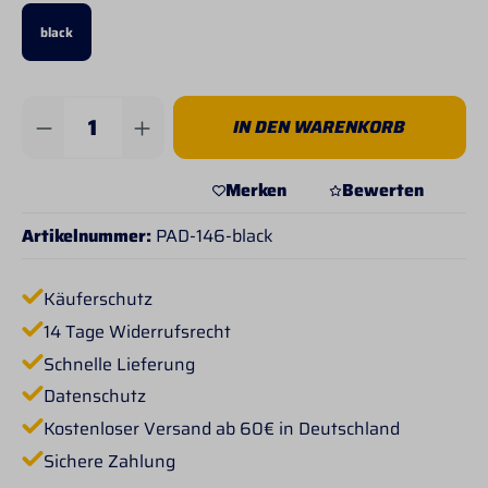
black
Produkt Anzahl: Gib den gewünschten Wert 
IN DEN WARENKORB
Merken
Bewerten
Artikelnummer:
PAD-146-black
Käuferschutz
14 Tage Widerrufsrecht
Schnelle Lieferung
Datenschutz
Kostenloser Versand ab 60€ in Deutschland
Sichere Zahlung