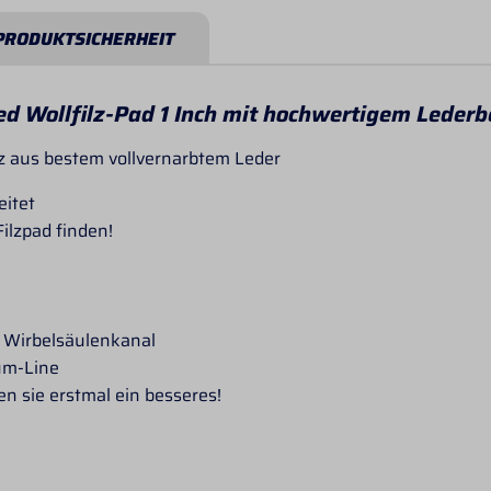
PRODUKTSICHERHEIT
d Wollfilz-Pad 1 Inch mit hochwertigem Lederb
z aus bestem vollvernarbtem Leder
eitet
Filzpad finden!
m Wirbelsäulenkanal
um-Line
en sie erstmal ein besseres!