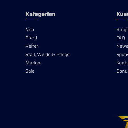
echten LederFarbe: Dunkelgrau
Kategorien
Kun
Neu
Ratg
Pferd
FAQ
Reiter
Newsl
Stall, Weide & Pflege
Spon
Marken
Kont
Sale
Bonu