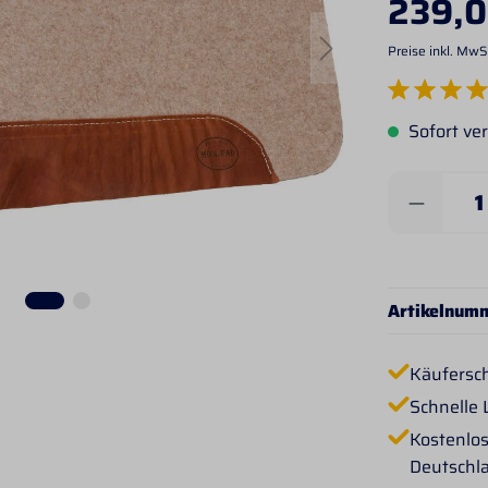
239,0
Preise inkl. MwS
Durchschnittlich
Sofort ver
Produkt 
Artikelnum
Käufersc
Schnelle 
Kostenlos
Deutschl