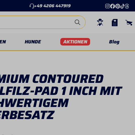
+49 4206 447919
EN
HUNDE
AKTIONEN
Blog
MIUM CONTOURED
FILZ-PAD 1 INCH MIT
HWERTIGEM
ERBESATZ