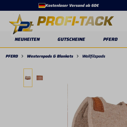
Kostenloser Versand ab 60€
springen
Zur Hauptnavigation springen
NEUHEITEN
GUTSCHEINE
PFERD
PFERD
Westernpads & Blankets
Wollfilzpads
Bildergalerie überspringen