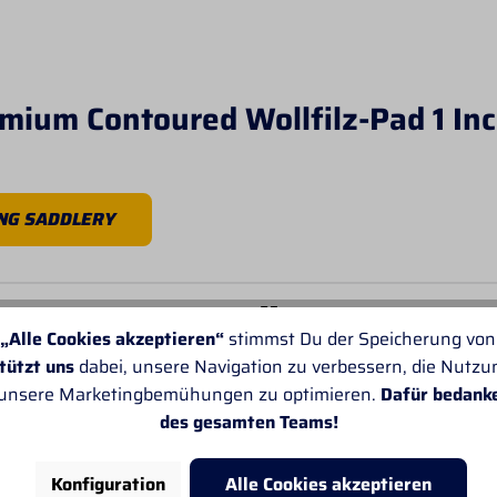
mium Contoured Wollfilz-Pad 1 In
NG SADDLERY
E KUNDEN ÜBER PROF
„Alle Cookies akzeptieren“
stimmst Du der Speicherung von
tützt uns
dabei, unsere Navigation zu verbessern, die Nutz
 unsere Marketingbemühungen zu optimieren.
Dafür bedank
des gesamten Teams!
Konfiguration
Alle Cookies akzeptieren