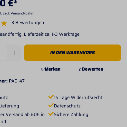
0 €*
t. zzgl. Versandkosten
3 Bewertungen
e Bewertung von 5 von 5 Sternen
sandfertig, Lieferzeit ca. 1-3 Werktage
Anzahl: Gib den gewünschten Wert ein od
IN DEN WARENKORB
Merken
Bewerten
mer:
PAD-47
hutz
14 Tage Widerrufsrecht
Lieferung
Datenschutz
er Versand ab 60€ in
Sichere Zahlung
and