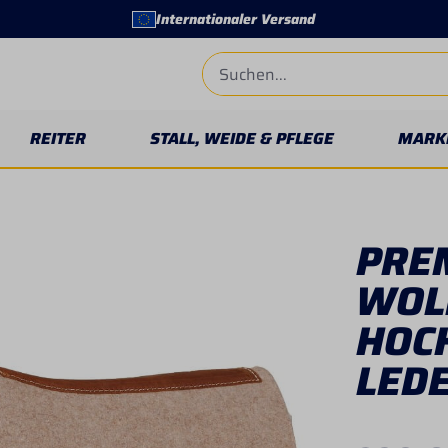
Internationaler Versand
REITER
STALL, WEIDE & PFLEGE
MARK
PRE
WOLL
HOC
LED