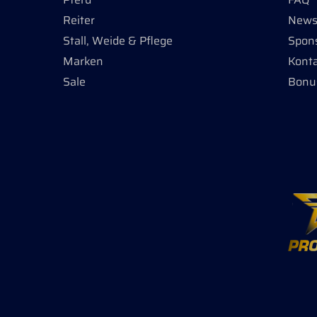
Tause
Löwen
Reiter
Newsl
Blutw
Stall, Weide & Pflege
Spon
Marken
Kont
Sale
Bonu