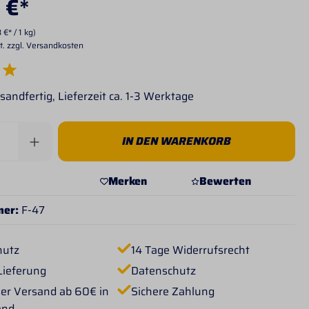
 €*
 €* / 1 kg)
t. zzgl. Versandkosten
e Bewertung von 5 von 5 Sternen
sandfertig, Lieferzeit ca. 1-3 Werktage
Anzahl: Gib den gewünschten Wert ein od
IN DEN WARENKORB
Merken
Bewerten
mer:
F-47
hutz
14 Tage Widerrufsrecht
Lieferung
Datenschutz
er Versand ab 60€ in
Sichere Zahlung
and