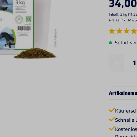
34,00
Inhalt:
3 kg
(11,33
Preise inkl. MwS
Durchschnittlich
Sofort ver
Produkt 
Artikelnum
Käufersc
Schnelle 
Kostenlos
Deutschl