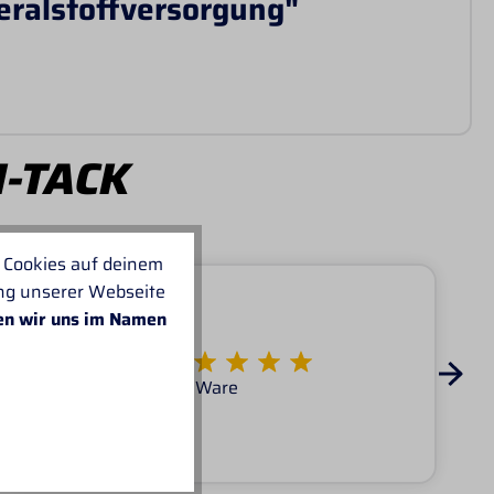
eralstoffversorgung"
I-TACK
 Cookies auf deinem
ung unserer Webseite
en wir uns im Namen
Von KATARINA
Super Service tolle Ware