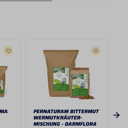
AMA
PERNATURAM BITTERMUT
PE
WERMUTKRÄUTER-
BR
MISCHUNG - DARMFLORA