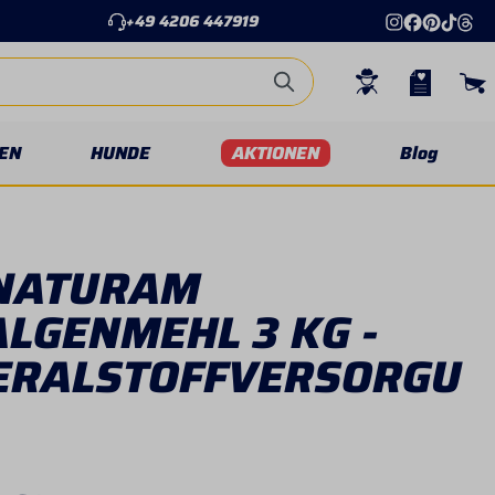
+49 4206 447919
EN
HUNDE
AKTIONEN
Blog
NATURAM
LGENMEHL 3 KG -
ERALSTOFFVERSORGU