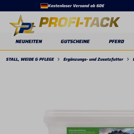
Kostenloser Versand ab 60€
springen
Zur Hauptnavigation springen
NEUHEITEN
GUTSCHEINE
PFERD
STALL, WEIDE & PFLEGE
Ergänzungs- und Zusatzfutter
Bildergalerie überspringen