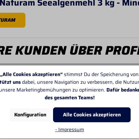
rNaturam Seealgenmehl 3 kg - Min
TURAM
E KUNDEN ÜBER PROF
„Alle Cookies akzeptieren“
stimmst Du der Speicherung von
tützt uns
dabei, unsere Navigation zu verbessern, die Nutz
 unsere Marketingbemühungen zu optimieren.
Dafür bedank
des gesamten Teams!
Von SANDRA
Leider passt oft die Angabe der Lieferzeiten
nicht. Sonst gefällt mir alles sehr gut.
Konfiguration
Alle Cookies akzeptieren
- Impressum