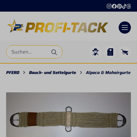
alt springen
PFERD
Bauch- und Sattelgurte
Alpaca & Mohairgurte
Bildergalerie überspringen