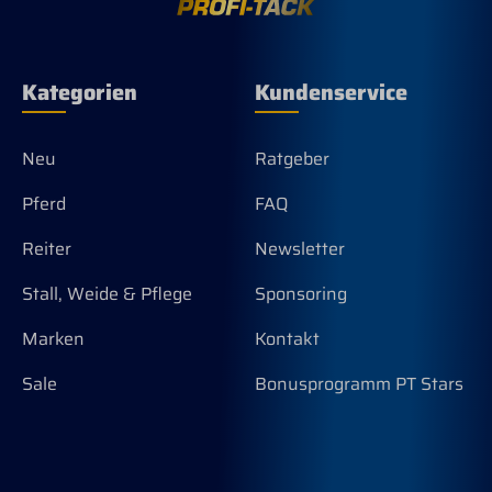
Arbeitsfaden lösen, kannst du das Ende
einfach etwas einfädeln und neu
verknoten den überstehenden Strang
einfach abschneiden. Dies ist keine
Kategorien
Kundenservice
Reklamation, sondern kann Fertigungs-
und Nutzungsbedingt vorkommen das
sich dieser Faden löst. Der Gurt
funktioniert trotzdem einwandfrei.
Neu
Ratgeber
Pferd
FAQ
Reiter
Newsletter
Stall, Weide & Pflege
Sponsoring
Marken
Kontakt
Sale
Bonusprogramm PT Stars