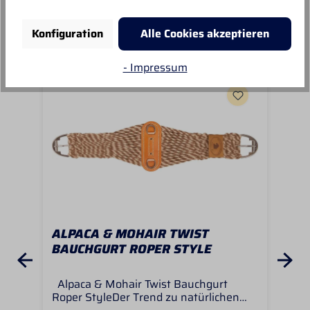
Unsere Empfehlungen
Konfiguration
Alle Cookies akzeptieren
- Impressum
ALPACA & MOHAIR TWIST
AL
BAUCHGURT ROPER STYLE
GE
Alpaca & Mohair Twist Bauchgurt
Der
Roper StyleDer Trend zu natürlichen
als 