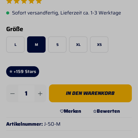
Durchschnittliche Bewertung von 5 von 5 Sternen
Sofort versandfertig, Lieferzeit ca. 1-3 Werktage
auswählen
Größe
L
M
S
XL
XS
⭐ +159 Stars
Produkt Anzahl: Gib den gewünschten Wert 
IN DEN WARENKORB
Merken
Bewerten
Artikelnummer:
J-50-M