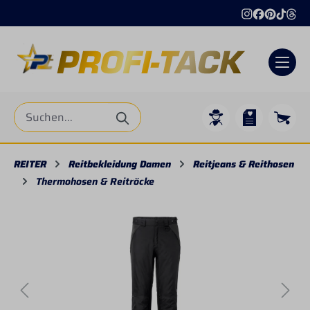
alt springen
REITER
Reitbekleidung Damen
Reitjeans & Reithosen
Thermohosen & Reitröcke
Bildergalerie überspringen