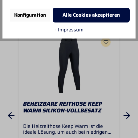
Unsere Empfehlungen
Konfiguration
Alle Cookies akzeptieren
- Impressum
BEHEIZBARE REITHOSE KEEP
KU
WARM SILIKON-VOLLBESATZ
RA
Die Heizreithose Keep Warm ist die
Der
ideale Lösung, um auch bei niedrigen
mit
Temperaturen beim Reiten oder
funk