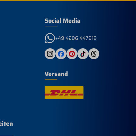
uf
t
m x
Social Media
+49 4206 447919
Versand
eiten