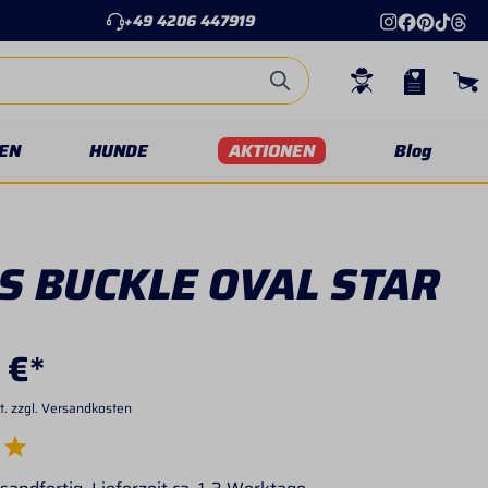
+49 4206 447919
EN
HUNDE
AKTIONEN
Blog
S BUCKLE OVAL STAR
 €*
t. zzgl. Versandkosten
e Bewertung von 5 von 5 Sternen