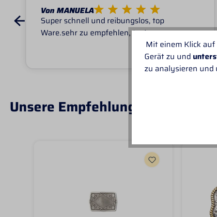
Von MANUELA
Super schnell und reibungslos, top
Ware.sehr zu empfehlen, top!
Mit einem Klick auf
Gerät zu und
unters
zu analysieren und
Unsere Empfehlungen