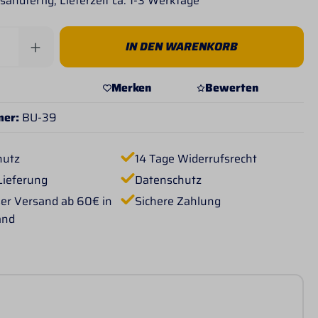
sandfertig, Lieferzeit ca. 1-3 Werktage
Anzahl: Gib den gewünschten Wert ein od
IN DEN WARENKORB
Merken
Bewerten
mer:
BU-39
hutz
14 Tage Widerrufsrecht
Lieferung
Datenschutz
er Versand ab 60€ in
Sichere Zahlung
and