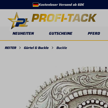
Kostenloser Versand ab 60€
springen
Zur Hauptnavigation springen
NEUHEITEN
GUTSCHEINE
PFERD
REITER
Gürtel & Buckle
Buckle
Bildergalerie überspringen