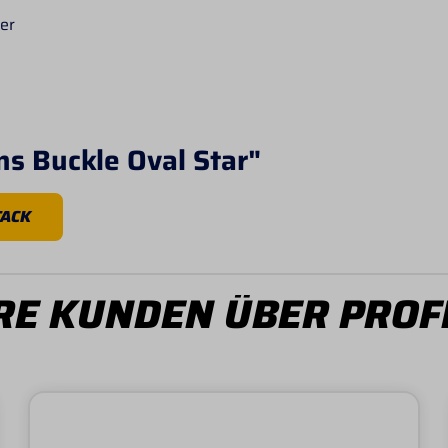
er
s Buckle Oval Star"
TACK
E KUNDEN ÜBER PROF