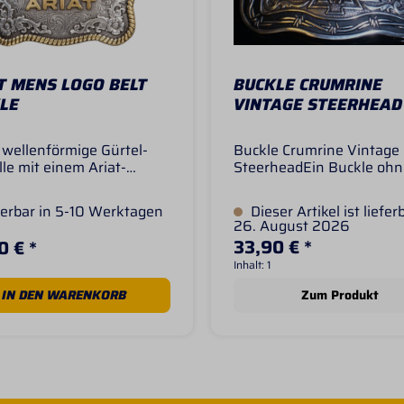
T MENS LOGO BELT
BUCKLE CRUMRINE
LE
VINTAGE STEERHEAD
wellenförmige Gürtel-
Buckle Crumrine Vintage
le mit einem Ariat-
SteerheadEin Buckle ohn
er Hintergrund ist mit
Steerhead ist kein echtes
n und Ornamenten
Buckle, oder?!?Sehr
erbar in 5-10 Werktagen
Dieser Artikel ist liefer
itet.Akzentuiert durch
individuelles Buckle in g
26. August 2026
gedrehten Seilrand
besonderer Form- und
33,90 € *
0 € *
B x H 33/4" x 2 3/4" (ca.
Farbgebung.Der deutlich
Inhalt:
1
7 cm)
hervorgehobene Steerhea
umgeben von einem
IN DEN WARENKORB
Zum Produkt
klassischen Aztek-Muste
welches gerade in den St
wieder absolut in ist.Und
passend zum Stierkopf da
natürlich der Stacheldrah
fehlen, also gibt's als R