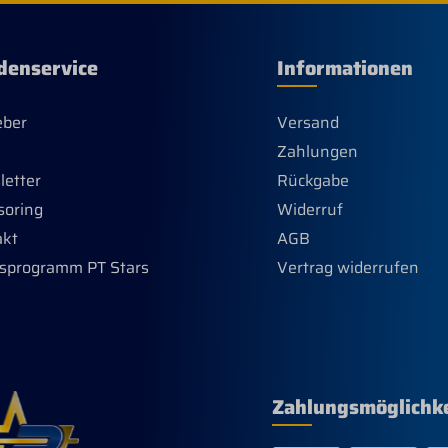
den silbernen Barbwire a
schwarzem Grund.Absolu
cooles Teil! Größe: ca. 11c
8,5cm
denservice
Informationen
eber
Versand
Zahlungen
etter
Rückgabe
soring
Widerruf
akt
AGB
sprogramm PT Stars
Vertrag widerrufen
Zahlungsmöglichk