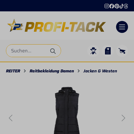
alt springen
REITER
Reitbekleidung Damen
Jacken & Westen
Bildergalerie überspringen