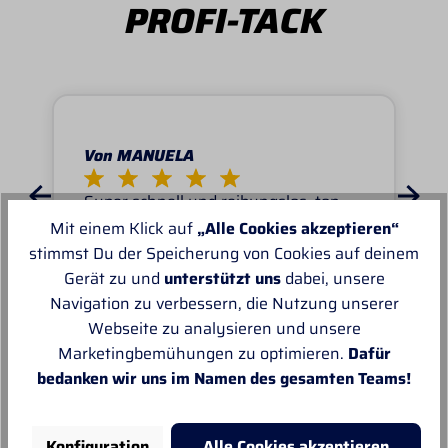
PROFI-TACK
Von MANUELA
Super schnell und reibungslos, top
Ware.sehr zu empfehlen, top!
Mit einem Klick auf
„Alle Cookies akzeptieren“
stimmst Du der Speicherung von Cookies auf deinem
Gerät zu und
unterstützt uns
dabei, unsere
Navigation zu verbessern, die Nutzung unserer
Webseite zu analysieren und unsere
Marketingbemühungen zu optimieren.
Dafür
Unsere Empfehlungen
bedanken wir uns im Namen des gesamten Teams!
Konfiguration
Alle Cookies akzeptieren