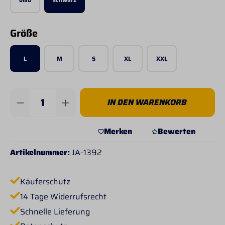
auswählen
Größe
L
M
S
XL
XXL
Produkt Anzahl: Gib den gewünschten Wert 
IN DEN WARENKORB
Merken
Bewerten
Artikelnummer:
JA-1392
Käuferschutz
14 Tage Widerrufsrecht
Schnelle Lieferung