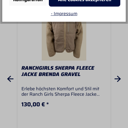
- Impressum
RANCHGIRLS SHERPA FLEECE
RA
JACKE BRENDA GRAVEL
JA
Erlebe höchsten Komfort und Stil mit
Erl
der Ranch Girls Sherpa Fleece Jacke
der
BRENDA in gravel. Gefertigt aus
BRE
130,00 € *
130
ultraweichem, laminiertem Sherpa-
ult
Fleece und einer wasserabweisenden
Fle
Nylonoberfläche hält dich diese Jacke
Nyl
bei all deinen Western-Reitabenteuern
bei
und Outdoor-Aktivitäten warm und
und