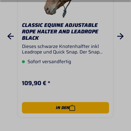
CLASSIC EQUINE ADJUSTABLE
CL
ROPE HALTER AND LEADROPE
HA
BLACK
Dieses schwarze Knotenhalfter inkl
Hoc
Leadrope und Quick Snap. Der Snap
Clas
ermöglicht ein öffnen und schließen des
Die
Sofort versandfertig
S
Halfters ganz ohne Knoten und lasst
und
sich einfach stufenlos verstellen. Größe:
sow
Unisize (passend für alle im QH Typ
lich
stehende Pferde)
109,90 € *
69
IN DEN