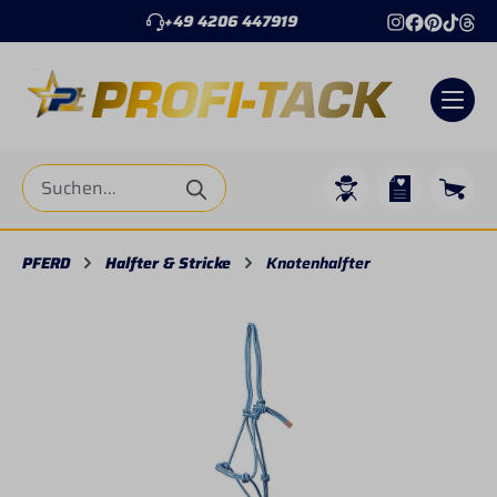
+49 4206 447919
alt springen
PFERD
Halfter & Stricke
Knotenhalfter
Bildergalerie überspringen