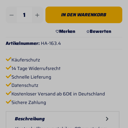
Produkt Anzahl: Gib den gewünschten Wert 
IN DEN WARENKORB
Merken
Bewerten
Artikelnummer:
HA-163.4
Käuferschutz
14 Tage Widerrufsrecht
Schnelle Lieferung
Datenschutz
Kostenloser Versand ab 60€ in Deutschland
Sichere Zahlung
Beschreibung