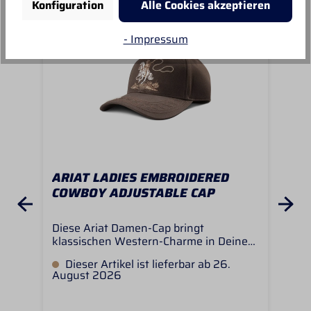
Konfiguration
Alle Cookies akzeptieren
- Impressum
ARIAT LADIES EMBROIDERED
AR
COWBOY ADJUSTABLE CAP
SO
Diese Ariat Damen-Cap bringt
Die
klassischen Western-Charme in Deinen
auf
Alltag. In einem satten Braunton
All
Dieser Artikel ist lieferbar ab 26.
L
gehalten und mit einer detailreichen
Mus
August 2026
Cowboy-Stickerei auf der Vorderseite
ver
versehen, setzt sie ein stilvolles
Hin
Statement für alle Western-
kla