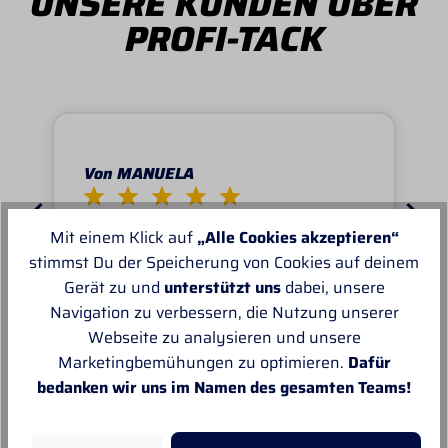
UNSERE KUNDEN ÜBER
PROFI-TACK
Von MANUELA
Super schnell und reibungslos, top
Mit einem Klick auf
„Alle Cookies akzeptieren“
Ware.sehr zu empfehlen, top!
stimmst Du der Speicherung von Cookies auf deinem
Gerät zu und
unterstützt uns
dabei, unsere
Navigation zu verbessern, die Nutzung unserer
Webseite zu analysieren und unsere
Marketingbemühungen zu optimieren.
Dafür
Unsere Empfehlungen
bedanken wir uns im Namen des gesamten Teams!