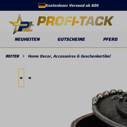
Kostenloser Versand ab 60€
springen
Zur Hauptnavigation springen
NEUHEITEN
GUTSCHEINE
PFERD
REITER
Home Decor, Accessoires & Geschenkartikel
Bildergalerie überspringen