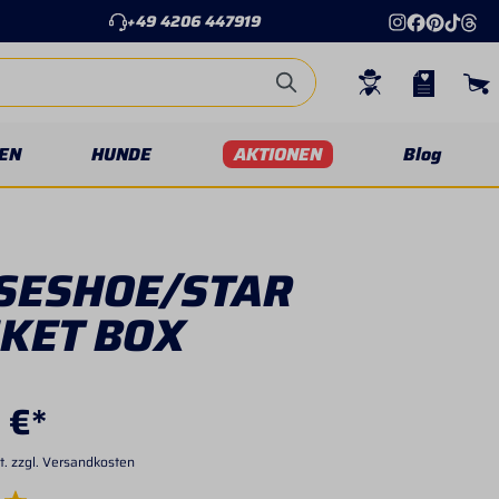
+49 4206 447919
EN
HUNDE
AKTIONEN
Blog
SESHOE/STAR
NKET BOX
 €*
t. zzgl. Versandkosten