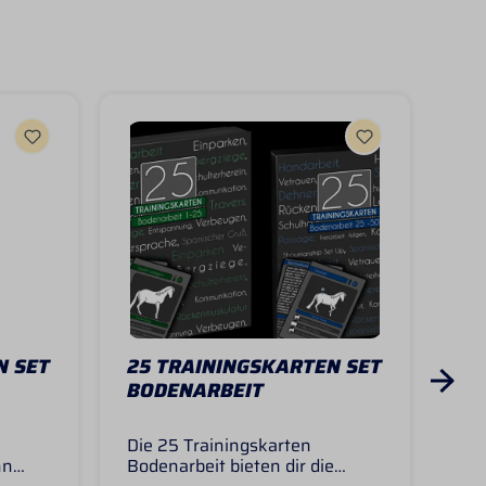
N SET
25 TRAININGSKARTEN SET
25
BODENARBEIT
MA
Die 25 Trainingskarten
In 
nn
Bodenarbeit bieten dir die
Ma