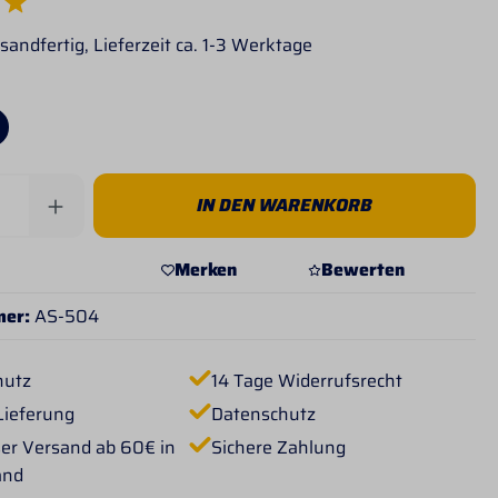
e Bewertung von 5 von 5 Sternen
sandfertig, Lieferzeit ca. 1-3 Werktage
Anzahl: Gib den gewünschten Wert ein od
IN DEN WARENKORB
Merken
Bewerten
mer:
AS-504
hutz
14 Tage Widerrufsrecht
Lieferung
Datenschutz
er Versand ab 60€ in
Sichere Zahlung
and