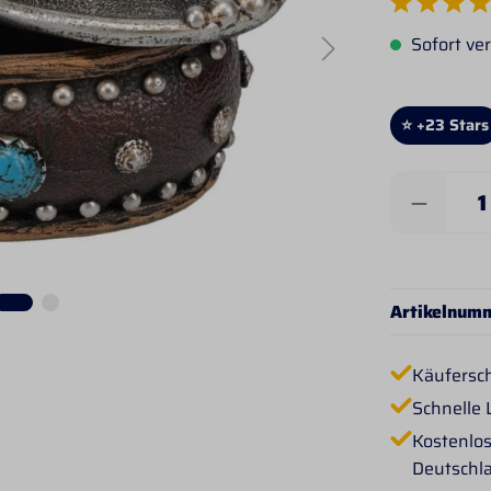
Durchschnittlich
Sofort ver
⭐ +23 Stars
Produkt 
Artikelnum
Käufersc
Schnelle 
Kostenlos
Deutschl