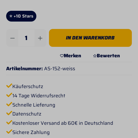
⭐ +10 Stars
Produkt Anzahl: Gib den gewünschten Wert 
IN DEN WARENKORB
Merken
Bewerten
Artikelnummer:
AS-152-weiss
Käuferschutz
14 Tage Widerrufsrecht
Schnelle Lieferung
Datenschutz
Kostenloser Versand ab 60€ in Deutschland
Sichere Zahlung