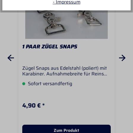
- Impressum
1 PAAR ZÜGEL SNAPS
1 
AU
Zügel Snaps aus Edelstahl (poliert) mit
Züg
Karabiner. Aufnahmebreite für Reins
Kar
wahlweise 3/4 oder 1 Inch. Hinweis:
ode
Sofort versandfertig
S
Wenn Sie diese Zügel Snaps bestellen,
ca.
erhalten Sie 1 paar Zügelsnaps (2 Stück)
dre
Sna
Züg
4,90 € *
3,9
Zum Produkt