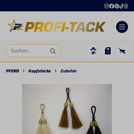
alt springen
PFERD
Kopfstücke
Zubehör
Bildergalerie überspringen