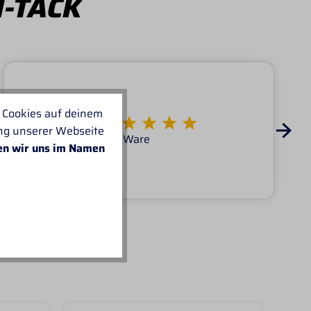
I-TACK
 Cookies auf deinem
Von KATARINA
ung unserer Webseite
Super Service tolle Ware
en wir uns im Namen