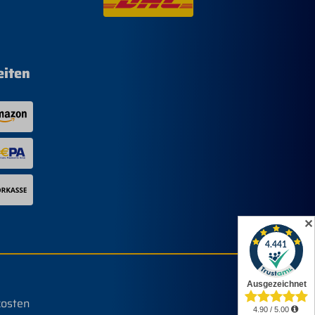
eiten
✕
kosten