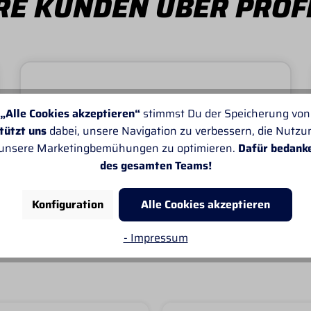
E KUNDEN ÜBER PROF
„Alle Cookies akzeptieren“
stimmst Du der Speicherung von
Von SANDRA
Leider passt oft die Angabe der Lieferzeiten
tützt uns
dabei, unsere Navigation zu verbessern, die Nutz
nicht. Sonst gefällt mir alles sehr gut.
 unsere Marketingbemühungen zu optimieren.
Dafür bedank
des gesamten Teams!
Konfiguration
Alle Cookies akzeptieren
- Impressum