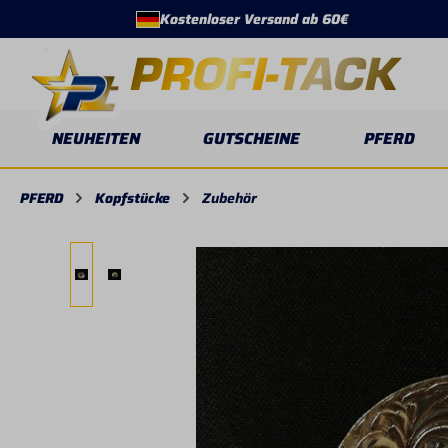
Kostenloser Versand ab 60€
springen
Zur Hauptnavigation springen
NEUHEITEN
GUTSCHEINE
PFERD
PFERD
Kopfstücke
Zubehör
Bildergalerie überspringen