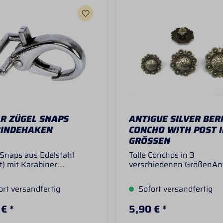
AR ZÜGEL SNAPS
ANTIGUE SILVER BER
BINDEHAKEN
CONCHO WITH POST I
GRÖSSEN
 Snaps aus Edelstahl
Tolle Conchos in 3
rt) mit Karabiner.
verschiedenen GrößenAn
hmebreite für Zügel oder
Silver Berry Concho with 
nder 2,5 cmLänge
Design. Mit diesen Conch
rt versandfertig
Sofort versandfertig
samt ca. 5 cmDiese
lassen sich Sattel, Trense
ndehaken sind nicht
Zügel oder Sporenriemen
€ *
5,90 € *
arHinweis: Wenn Sie
individuell aufhübschen.
Zügel Snaps bestellen,
Größen:1" ca 2,54cm1 1/4"