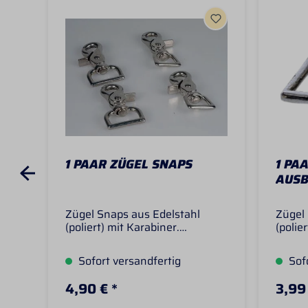
1 PAAR ZÜGEL SNAPS
1 PA
AUS
Zügel Snaps aus Edelstahl
Zügel
(poliert) mit Karabiner.
(polie
Aufnahmebreite für Reins
Aufna
wahlweise 3/4 oder 1 Inch.
Ausbi
Sofort versandfertig
Sofo
Hinweis: Wenn Sie diese Zügel
insge
Snaps bestellen, erhalten Sie 1
Ausbi
4,90 € *
3,99 
paar Zügelsnaps (2 Stück)
drehb
diese 