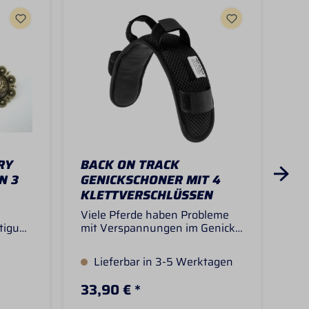
RY
BACK ON TRACK
CA
N 3
GENICKSCHONER MIT 4
DO
KLETTVERSCHLÜSSEN
Viele Pferde haben Probleme
Wu
tigue
mit Verspannungen im Genick.
au
Post
Dabei kann dieser
Sil
os
Genickschoner von Back on
Das
Lieferbar in 3-5 Werktagen
S
,
Track dank des Welltex®-
Sch
Materials sehr hilfreich sein. Er
und
33,90 € *
13
kann mit den 4 Klettbändern
 ca
ganz einfach am Genickstück