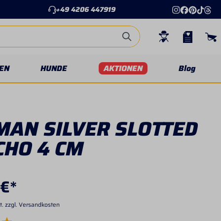
+49 4206 447919
EN
HUNDE
AKTIONEN
Blog
MAN SILVER SLOTTED
CHO 4 CM
 €*
t. zzgl. Versandkosten