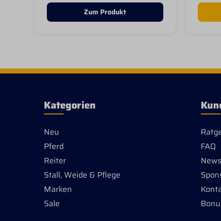
erhalt
Zum Produkt
(2 Stü
Kategorien
Kun
Neu
Ratg
Pferd
FAQ
Reiter
Newsl
Stall, Weide & Pflege
Spon
Marken
Kont
Sale
Bonu