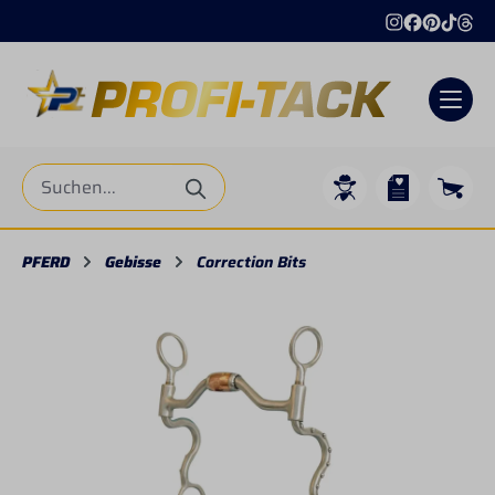
alt springen
PFERD
Gebisse
Correction Bits
Bildergalerie überspringen