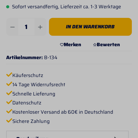
Sofort versandfertig, Lieferzeit ca. 1-3 Werktage
Produkt Anzahl: Gib den gewünschten Wert 
IN DEN WARENKORB
Merken
Bewerten
Artikelnummer:
B-134
Käuferschutz
14 Tage Widerrufsrecht
Schnelle Lieferung
Datenschutz
Kostenloser Versand ab 60€ in Deutschland
Sichere Zahlung