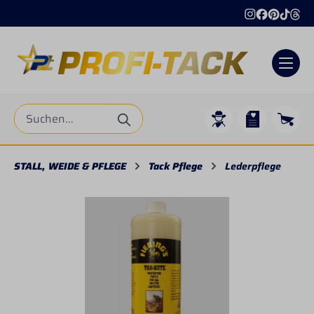
alt springen
STALL, WEIDE & PFLEGE
Tack Pflege
Lederpflege
Bildergalerie überspringen