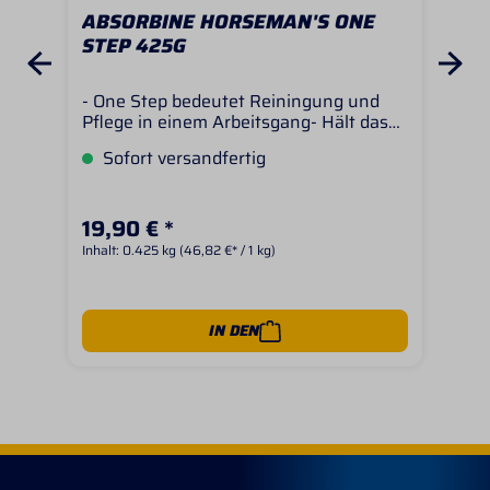
ABSORBINE HORSEMAN'S ONE
AU
STEP 425G
OR
- One Step bedeutet Reiningung und
Fie
Pflege in einem Arbeitsgang- Hält das
Spez
Leder weich und geschmeidig-
Bea
Sofort versandfertig
L
Einzigartige Lanolin Formel, kein
geg
Nachfetten - Belebt altes Leder - Läßt
Tem
Leder atmen - Einfach anzuwendende
und
19,90 € *
23,
Creme- Zieht schnell ein - Nicht
gr
empfohlen zur Anwendung auf
Inhalt:
0.425 kg
(46,82 €* / 1 kg)
Inhal
Wildleder Inhalt 425 Gramm
IN DEN