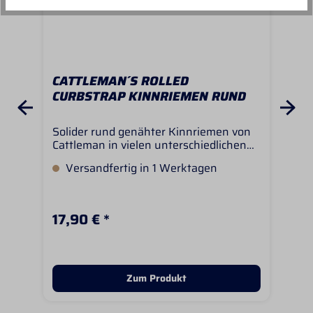
CATTLEMAN´S ROLLED
EE
CURBSTRAP KINNRIEMEN RUND
Solider rund genähter Kinnriemen von
Die
Cattleman in vielen unterschiedlichen
in 
Farben. Der Kinnriemen hat eine Länge
ist
Versandfertig in 1 Werktagen
S
von ca 23cm und ist beidseitig noch
her
verstellbar, wenn man Löcher ergänzt.
ves
anp
nor
17,90 € *
6,6
Kom
man
Zum Produkt