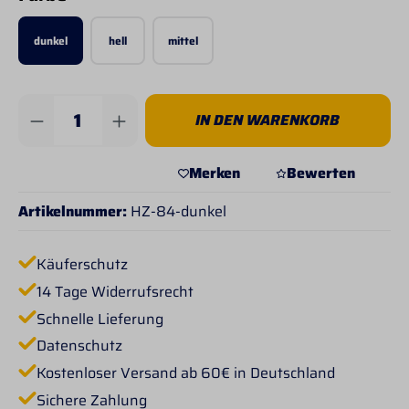
dunkel
hell
mittel
Produkt Anzahl: Gib den gewünschten Wert 
IN DEN WARENKORB
Merken
Bewerten
Artikelnummer:
HZ-84-dunkel
Käuferschutz
14 Tage Widerrufsrecht
Schnelle Lieferung
Datenschutz
Kostenloser Versand ab 60€ in Deutschland
Sichere Zahlung