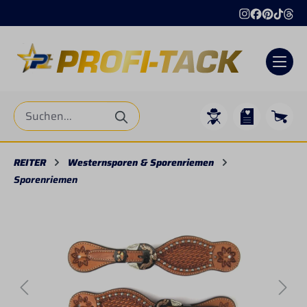
alt springen
REITER
Westernsporen & Sporenriemen
Sporenriemen
Bildergalerie überspringen