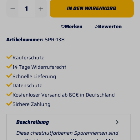
Produkt Anzahl: Gib den gewünschten Wert 
IN DEN WARENKORB
Merken
Bewerten
Artikelnummer:
SPR-138
Käuferschutz
14 Tage Widerrufsrecht
Schnelle Lieferung
Datenschutz
Kostenloser Versand ab 60€ in Deutschland
Sichere Zahlung
Beschreibung
Diese chestnutfarbenen Sporenriemen sind