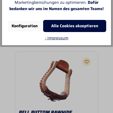
Marketingbemühungen zu optimieren.
Dafür
bedanken wir uns im Namen des gesamten Teams!
Konfiguration
Alle Cookies akzeptieren
Unsere Empfehlungen
- Impressum
BELL BUTTOM RAWHIDE
EE