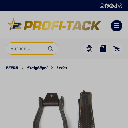
alt springen
PFERD
Steigbügel
Leder
Bildergalerie überspringen