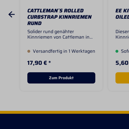
CATTLEMAN´S ROLLED
EE K
CURBSTRAP KINNRIEMEN
OILE
RUND
Solider rund genähter
Dieser
Kinnriemen von Cattleman in
Kinnri
vielen unterschiedlichen
aus s
Farben. Der Kinnriemen hat
herges
Versandfertig in 1 Werktagen
Sofo
eine Länge von ca 23cm und ist
Oberfl
beidseitig noch verstellbar,
Weste
17,90 € *
5,60
wenn man Löcher ergänzt.
stilvo
Dieser
sicher
Zum Produkt
für e
Pferd