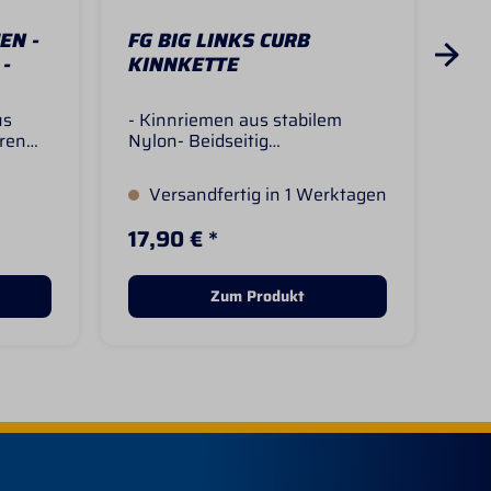
EN -
FG BIG LINKS CURB
GE
 -
KINNKETTE
KO
HA
us
- Kinnriemen aus stabilem
Für
aren
Nylon- Beidseitig
ein
der.
verschnallbar- Große, einfache
ein
Kette für bessere
Gen
Versandfertig in 1 Werktagen
S
WirkungFarben: Schwarz
Me
oder braun
dem
17,90 € *
Ab
De
an
übe
Zum Produkt
Kle
bef
Kop
des
Far