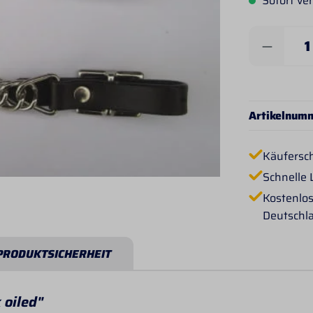
Sofort ver
Produkt 
Artikelnum
Käufersc
Schnelle 
Kostenlos
Deutschl
PRODUKTSICHERHEIT
 oiled"