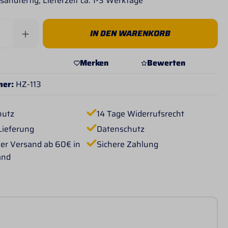
sandfertig, Lieferzeit ca. 1-3 Werktage
Anzahl: Gib den gewünschten Wert ein od
IN DEN WARENKORB
Merken
Bewerten
mer:
HZ-113
hutz
14 Tage Widerrufsrecht
Lieferung
Datenschutz
er Versand ab 60€ in
Sichere Zahlung
and