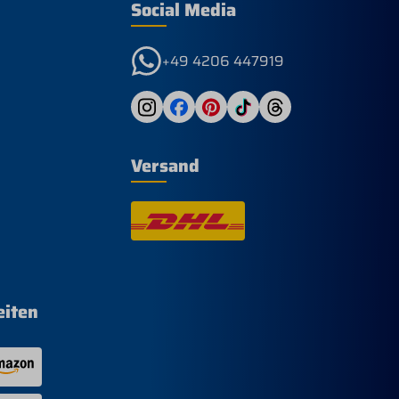
Social Media
+49 4206 447919
Versand
eiten