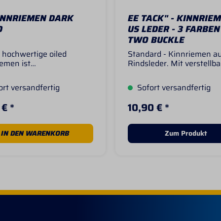
INNRIEMEN DARK
EE TACK" - KINNRIEM
D
US LEDER - 3 FARBEN
TWO BUCKLE
 hochwertige oiled
Standard - Kinnriemen a
emen ist
Rindsleder. Mit verstellb
trapazierfähigem Leder
Schnallen und stitched Le
tellt und hat eine geölte
rt versandfertig
Sofort versandfertig
äche. Er verleiht deinem
rnkopfstück einen
 € *
10,90 € *
llen und klassischen Look.
 Kinnriemen bietet eine
e Befestigung und sorgt
IN DEN WARENKORB
Zum Produkt
inen gute Passform am
emaul.