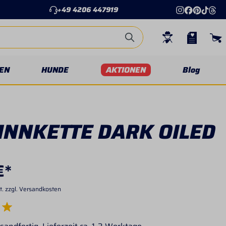
+49 4206 447919
EN
HUNDE
AKTIONEN
Blog
INNKETTE DARK OILED
€*
t. zzgl. Versandkosten
e Bewertung von 5 von 5 Sternen