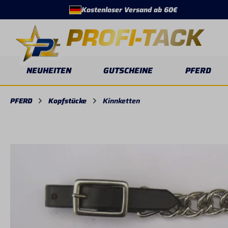
Kostenloser Versand ab 60€
springen
Zur Hauptnavigation springen
NEUHEITEN
GUTSCHEINE
PFERD
PFERD
Kopfstücke
Kinnketten
Bildergalerie überspringen