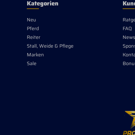
Kategorien
Kun
Neu
Ratg
Pferd
FAQ
Reiter
Newsl
Stall, Weide & Pflege
Spon
Marken
Kont
Sale
Bonu