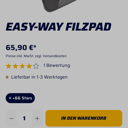
EASY-WAY FILZPAD
65,90 €*
Preise inkl. MwSt. zzgl. Versandkosten
1 Bewertung
Durchschnittliche Bewertung von 4 von 5 Sternen
Lieferbar in 1-3 Werktagen
⭐ +66 Stars
Produkt Anzahl: Gib den gewünschten Wert 
IN DEN WARENKORB