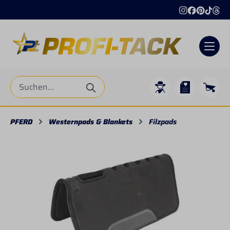
alt springen
PFERD
Westernpads & Blankets
Filzpads
Bildergalerie überspringen