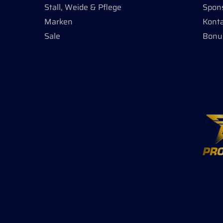
Stall, Weide & Pflege
Spon
Produk
Marken
Kont
Sale
Bonu