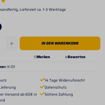
e Bewertung von 5 von 5 Sternen
sandfertig, Lieferzeit ca. 1-3 Werktage
Anzahl: Gib den gewünschten Wert ein od
IN DEN WARENKORB
Merken
Bewerten
mer:
K-01
hutz
14 Tage Widerrufsrecht
Lieferung
Datenschutz
er Versand ab 60€ in
Sichere Zahlung
and