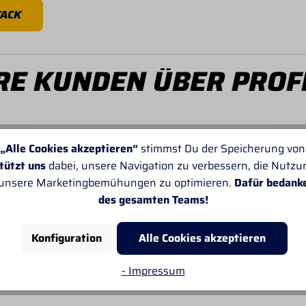
TACK
E KUNDEN ÜBER PROF
„Alle Cookies akzeptieren“
stimmst Du der Speicherung von
tützt uns
dabei, unsere Navigation zu verbessern, die Nutz
 unsere Marketingbemühungen zu optimieren.
Dafür bedank
Von SANDRA
des gesamten Teams!
Leider passt oft die Angabe der Lieferzeiten
nicht. Sonst gefällt mir alles sehr gut.
Konfiguration
Alle Cookies akzeptieren
- Impressum