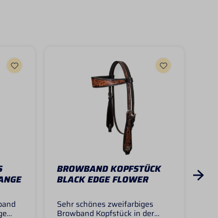
S
BROWBAND KOPFSTÜCK
BR
ANGE
BLACK EDGE FLOWER
CO
band
Sehr schönes zweifarbiges
Die
ge
Browband Kopfstück in der
aus