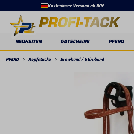
Kostenloser Versand ab 60€
springen
Zur Hauptnavigation springen
NEUHEITEN
GUTSCHEINE
PFERD
PFERD
Kopfstücke
Browband / Stirnband
Bildergalerie überspringen