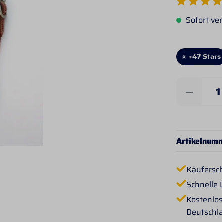
Durchschnittlich
Sofort ver
⭐ +47 Stars
Produkt 
Artikelnum
Käufersc
Schnelle 
Kostenlos
Deutschl