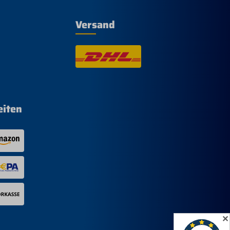
Versand
eiten
✕