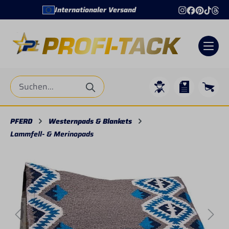
Internationaler Versand
+4
alt springen
PFERD
Westernpads & Blankets
Lammfell- & Merinopads
Bildergalerie überspringen