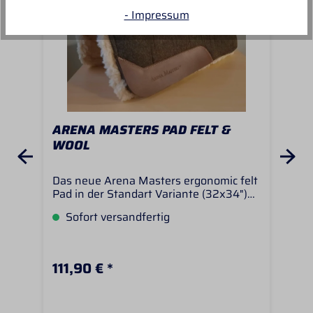
- Impressum
ARENA MASTERS PAD FELT &
AR
WOOL
FE
Das neue Arena Masters ergonomic felt
Das
Pad in der Standart Variante (32x34")
Pad
hat eine Oberseite aus Naturfilz und
ein
Sofort versandfertig
S
eine Unterseite aus Naturwolle. Die
Unt
Dicke dieses Pads liegt bei ca 3/4"
dies
(2,2cm) und die Lederapplikation ist
die 
eher dunkelbraun. Dicke: 3/4" - ca
dun
111,90 € *
10
2,2cmMaße: 32x34" (81x86cm)
2,2