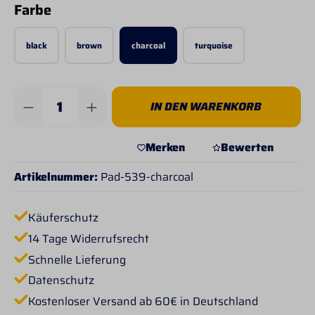
auswählen
Farbe
black
brown
charcoal
turquoise
Produkt Anzahl: Gib den gewünschten Wert 
IN DEN WARENKORB
Merken
Bewerten
Artikelnummer:
Pad-539-charcoal
Käuferschutz
14 Tage Widerrufsrecht
Schnelle Lieferung
Datenschutz
Kostenloser Versand ab 60€ in Deutschland