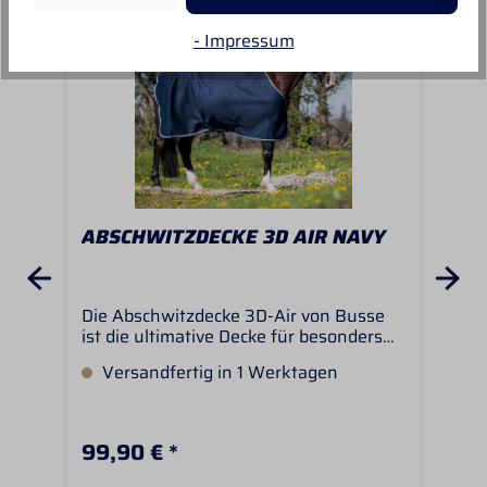
- Impressum
ABSCHWITZDECKE 3D AIR NAVY
AB
VE
Die Abschwitzdecke 3D-Air von Busse
Atm
ist die ultimative Decke für besonders
vie
schnelles und pferdefreundliches
nim
Versandfertig in 1 Werktagen
V
Abschwitzen und trocknen. Die
ein
Pferdedecke ist aus hochfunktionellem
Dec
3D-AirDry-Material. Das Netzgewebe
dah
bietet eine enorme
wer
99,90 € *
23,
Oberflächenvergrößerung, was die
ext
Verdunstung von Feuchtigkeit
mas