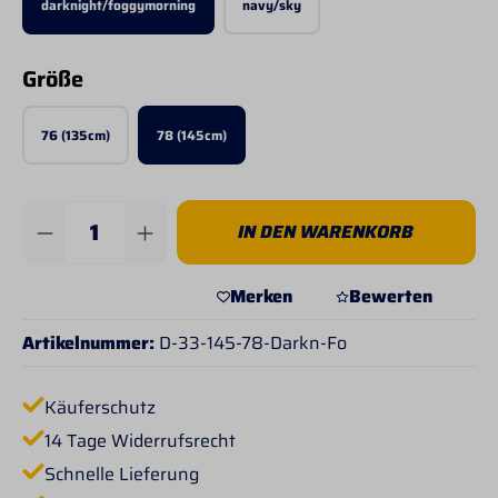
darknight/foggymorning
navy/sky
auswählen
Größe
76 (135cm)
78 (145cm)
Produkt Anzahl: Gib den gewünschten Wert 
IN DEN WARENKORB
Merken
Bewerten
Artikelnummer:
D-33-145-78-Darkn-Fo
Käuferschutz
14 Tage Widerrufsrecht
Schnelle Lieferung