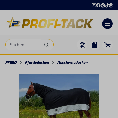
alt springen
PFERD
Pferdedecken
Abschwitzdecken
Bildergalerie überspringen