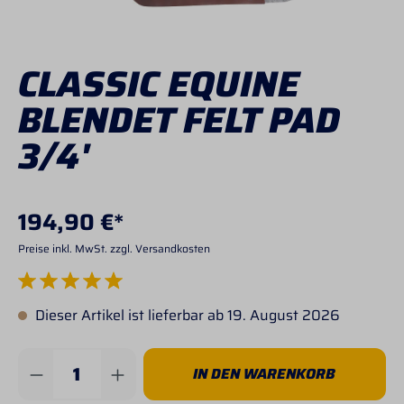
CLASSIC EQUINE
BLENDET FELT PAD
3/4'
194,90 €*
Preise inkl. MwSt. zzgl. Versandkosten
Durchschnittliche Bewertung von 5 von 5 Sternen
Dieser Artikel ist lieferbar ab 19. August 2026
Produkt Anzahl: Gib den gewünschten Wert 
IN DEN WARENKORB