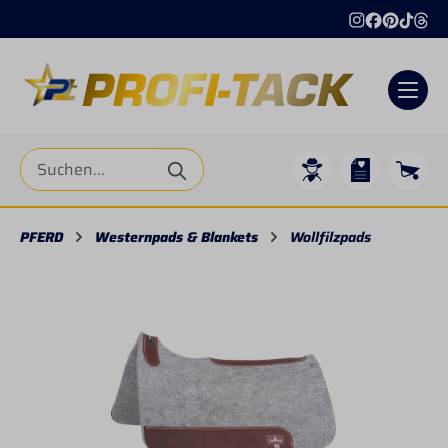
alt springen
PFERD
Westernpads & Blankets
Wollfilzpads
Bildergalerie überspringen