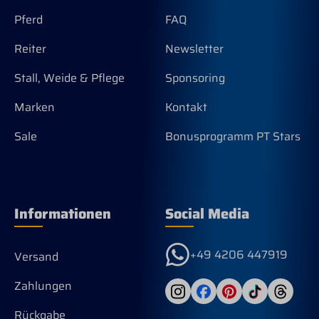
Bew
Cru
Pferd
FAQ
Paß
Dec
Reiter
Newsletter
Max
Dec
Stall, Weide & Pflege
Sponsoring
pas
wer
Marken
Kontakt
74/
125
Sale
Bonusprogramm PT Stars
Rüc
Informationen
Social Media
+49 4206 447919
Versand
Zahlungen
Rückgabe