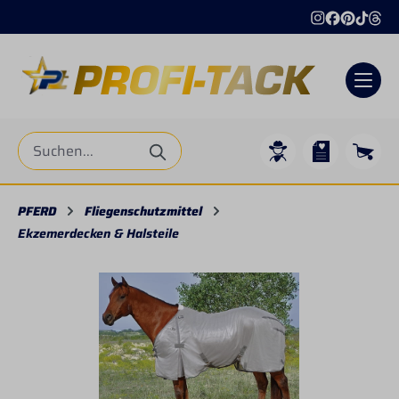
alt springen
PFERD
Fliegenschutzmittel
Ekzemerdecken & Halsteile
Bildergalerie überspringen