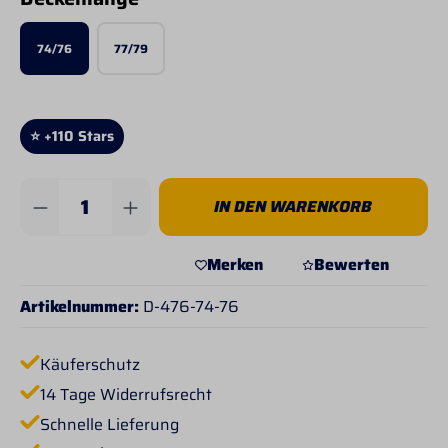
74/76
77/79
⭐ +110 Stars
Produkt Anzahl: Gib den gewünschten Wert 
IN DEN WARENKORB
Merken
Bewerten
Artikelnummer:
D-476-74-76
Käuferschutz
14 Tage Widerrufsrecht
Schnelle Lieferung