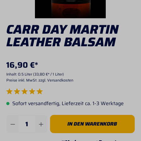
CARR DAY MARTIN
LEATHER BALSAM
16,90 €*
Inhalt:
0.5 Liter
(33,80 €* / 1 Liter)
Preise inkl. MwSt. zzgl. Versandkosten
Durchschnittliche Bewertung von 5 von 5 Sternen
Sofort versandfertig, Lieferzeit ca. 1-3 Werktage
Produkt Anzahl: Gib den gewünschten Wert 
IN DEN WARENKORB