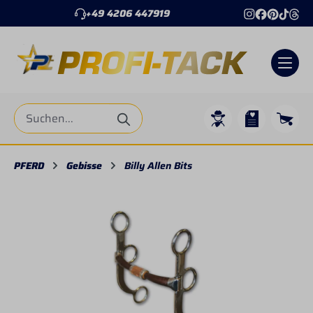
+49 4206 447919
alt springen
PFERD
Gebisse
Billy Allen Bits
Bildergalerie überspringen