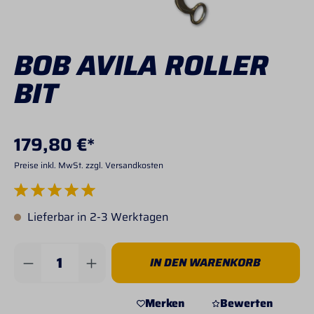
BOB AVILA ROLLER
BIT
179,80 €*
Preise inkl. MwSt. zzgl. Versandkosten
Durchschnittliche Bewertung von 5 von 5 Sternen
Lieferbar in 2-3 Werktagen
Produkt Anzahl: Gib den gewünschten Wert 
IN DEN WARENKORB
Merken
Bewerten