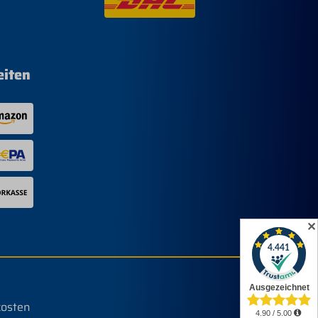
eiten
✕
kosten