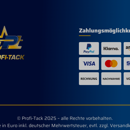
n anwenden, da diese
irkstoff Permethrien
 abbauen können und
 sterben Biozidprodukte
htig verwenden. Vor
ch stets Etikett und
Zahlungsmöglichk
ktinformationen
Wirkstoffe:Permethrin
yrethrine und
roide 0,10
ronylButoxid 1,0 %Spray
che mit 946 ml Repellents
htig verwenden. Vor
ch stets Etikett und
tinformation lesen. N-
3
© Profi-Tack 2025 – alle Rechte vorbehalten.
e in Euro inkl. deutscher Mehrwertsteuer, evtl. zzgl. Versand