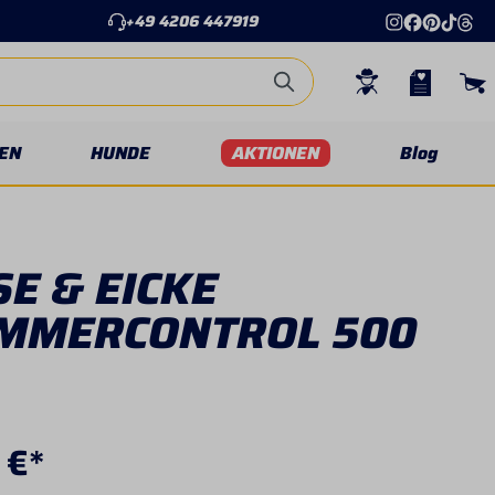
+49 4206 447919
EN
HUNDE
AKTIONEN
Blog
E & EICKE
MMERCONTROL 500
 €*