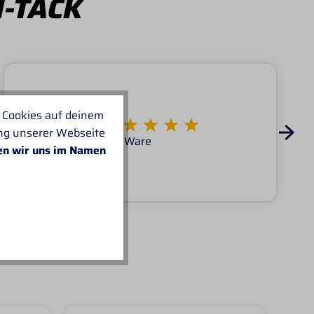
I-TACK
 Cookies auf deinem
Von KATARINA
ung unserer Webseite
Super Service tolle Ware
en wir uns im Namen