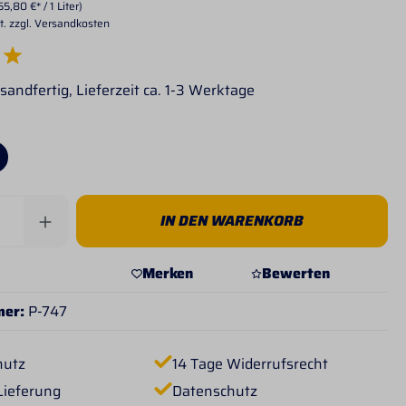
55,80 €* / 1 Liter)
t. zzgl. Versandkosten
e Bewertung von 5 von 5 Sternen
sandfertig, Lieferzeit ca. 1-3 Werktage
Anzahl: Gib den gewünschten Wert ein od
IN DEN WARENKORB
Merken
Bewerten
mer:
P-747
hutz
14 Tage Widerrufsrecht
Lieferung
Datenschutz