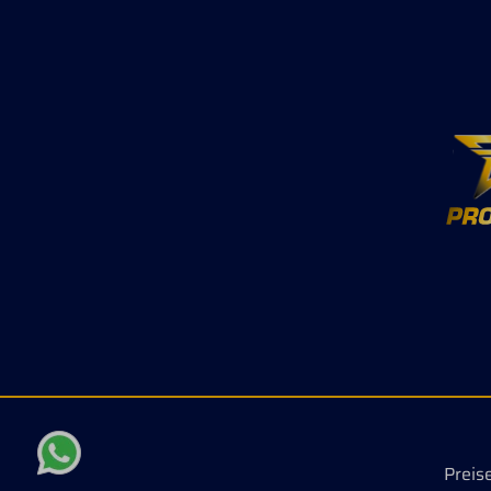
Räumlichkeiten Bekämpft
Katze
Fliegen, Mücken, Zecken, Flöhe
den W
und weitere Insekten
nicht
Wasserbasierte Rezeptur
daran
Angenehmer Duft nach Aloe
vorsic
Vera, Lanolin und Zitronenöl
Gebrau
Ideal zur Behandlung von
Produ
Stallbereichen, Hundebetten
lesen!
und anderen Oberflächen
0,5%P
Einfache Anwendung mit
Pyreth
Sprühflasche Wirkstoffe:
%Pipe
Permethrin: 0,5 % Pyrethrine
- Flas
und Pyrethroide: 0,10 %
vorsic
Piperonylbutoxid: 1,0 % Inhalt: 1
Gebrau
Gallone = 3,8 Liter Wichtiger
Produk
Hinweis: Nicht bei Katzen
2963
anwenden! Katzen können den
enthaltenen Wirkstoff
Permethrin nicht abbauen, was
zu schweren Vergiftungen
führen kann. Biozidprodukte
vorsichtig verwenden. Vor
Gebrauch stets Etikett und
Preis
Produktinformationen lesen.