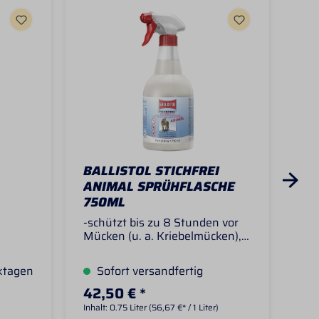
BALLISTOL STICHFREI
BA
ANIMAL SPRÜHFLASCHE
AN
750ML
NA
LI
-schützt bis zu 8 Stunden vor
-sc
Mücken (u. a. Kriebelmücken),
Müc
Pferdebremsen, Zecken und
Pfe
nd
Grasmilben-pflegt und schützt
Gra
ktagen
Sofort versandfertig
L
aut,
die Haut Ihres Tieres-
die
g und
angenehmer Duft-enthält
an
42,50 € *
19
ngmit
bekanntes Mückenrepellent-
bek
Inhalt:
0.75 Liter
(56,67 €* / 1 Liter)
Inha
 UV-B
auch für Kleintiere, wie z. B.
auc