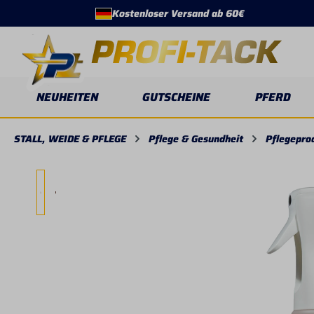
Kostenloser Versand ab 60€
springen
Zur Hauptnavigation springen
NEUHEITEN
GUTSCHEINE
PFERD
STALL, WEIDE & PFLEGE
Pflege & Gesundheit
Pflegepro
Bildergalerie überspringen