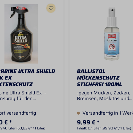
RBINE ULTRA SHIELD
BALLISTOL
K EX
MÜCKENSCHUTZ
KTENSCHUTZ
STICHFREI 100ML
ine Ultra Shield Ex -
-gegen Mücken, Zecken,
nspray für den
Bremsen, Moskitos und
estall -Umgebungsspray
Grasmilben, auch gegen
 für Katzen anwenden
tropische Stechmücken u
rt versandfertig
Versandfertig in 1 Wer
Shield (vormals Ultra
Stechfliegen-pflegt die H
d Black und danach
schützt vor Austrocknun
0 € *
9,99 € *
hield Ex) ist das best
hat eine kühlende Wirku
.946 Liter
(50,63 €* / 1 Liter)
Inhalt:
0.1 Liter
(99,90 €* / 1 Liter)
fte Insektenmittel aus
Sonnenschutz LSF 6 auf