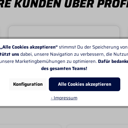
E KUNDEN ÜBER PROF
„Alle Cookies akzeptieren“
stimmst Du der Speicherung von
Von SANDRA
Leider passt oft die Angabe der Lieferzeiten
tützt uns
dabei, unsere Navigation zu verbessern, die Nutz
nicht. Sonst gefällt mir alles sehr gut.
 unsere Marketingbemühungen zu optimieren.
Dafür bedank
des gesamten Teams!
Konfiguration
Alle Cookies akzeptieren
- Impressum