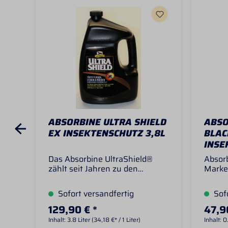
ABSORBINE ULTRA SHIELD
ABSO
EX INSEKTENSCHUTZ 3,8L
BLAC
INSE
Das Absorbine UltraShield®
Absorb
zählt seit Jahren zu den
Marke
beliebtesten Insektenmitteln in
Pferd
den USA. Die wasserbasierte
nicht
Sofort versandfertig
Sofo
Rezeptur wurde speziell zur
Ultra 
Bekämpfung von Insekten in
Shiel
129,90 € *
47,9
Pferdeställen und anderen
UltraS
Inhalt:
3.8 Liter
(34,18 €* / 1 Liter)
Inhalt:
0
Räumlichkeiten entwickelt und
verkau