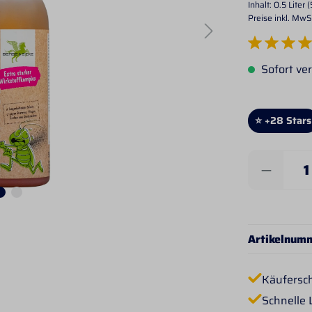
Inhalt:
0.5 Liter
(
Preise inkl. MwS
Durchschnittlich
Sofort ver
⭐ +28 Stars
Produkt 
Artikelnum
Käufersc
Schnelle 