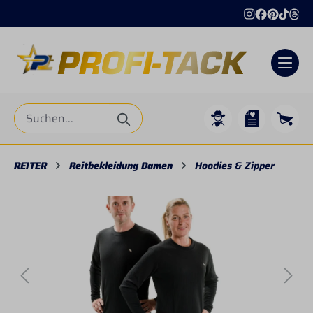
alt springen
REITER
Reitbekleidung Damen
Hoodies & Zipper
Bildergalerie überspringen