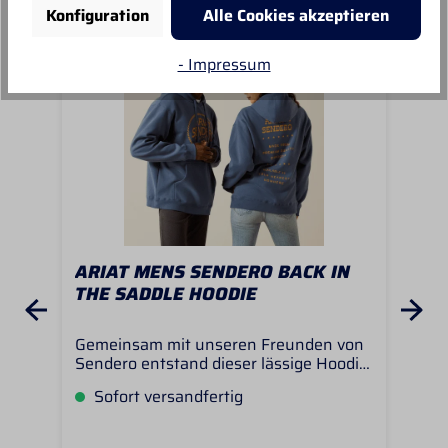
Konfiguration
Alle Cookies akzeptieren
- Impressum
Sale
%
ARIAT MENS SENDERO BACK IN
AR
THE SADDLE HOODIE
HO
Gemeinsam mit unseren Freunden von
Der
Sendero entstand dieser lässige Hoodie
läs
– mit gewohnt bequemem Schnitt und
Das
Sofort versandfertig
S
dem typischen, augenzwinkernden
ang
Grafikdesign der texanischen Marke. Ob
zum
beim Taco-Essen oder beim Reiten,
– e