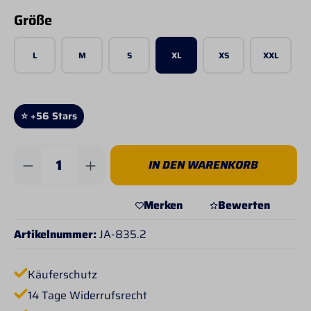
auswählen
Größe
L
M
S
XL
XS
XXL
⭐ +56 Stars
Produkt Anzahl: Gib den gewünschten Wert 
IN DEN WARENKORB
Merken
Bewerten
Artikelnummer:
JA-835.2
Käuferschutz
14 Tage Widerrufsrecht