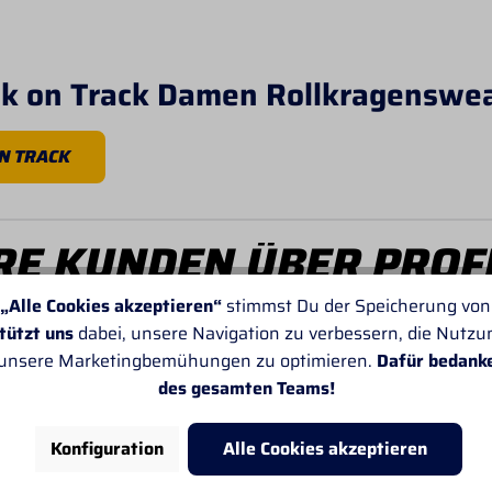
ck on Track Damen Rollkragenswea
N TRACK
E KUNDEN ÜBER PROF
„Alle Cookies akzeptieren“
stimmst Du der Speicherung von
tützt uns
dabei, unsere Navigation zu verbessern, die Nutz
 unsere Marketingbemühungen zu optimieren.
Dafür bedank
des gesamten Teams!
Von SANDRA
Konfiguration
Alle Cookies akzeptieren
Leider passt oft die Angabe der Lieferzeiten
nicht. Sonst gefällt mir alles sehr gut.