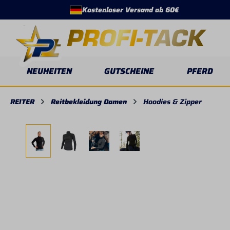
Kostenloser Versand ab 60€
springen
Zur Hauptnavigation springen
NEUHEITEN
GUTSCHEINE
PFERD
REITER
Reitbekleidung Damen
Hoodies & Zipper
Bildergalerie überspringen