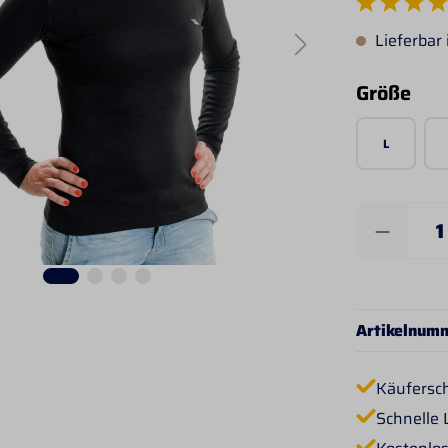
Durchschnittlich
Lieferbar
aus
Größe
L
Produkt 
Artikelnum
Käufersc
Schnelle 