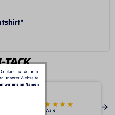
tshirt"
I-TACK
 Cookies auf deinem
ung unserer Webseite
en wir uns im Namen
Von KATARINA
Super Service tolle Ware