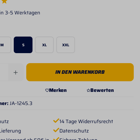
e Bewertung von 5 von 5 Sternen
 in 3-5 Werktagen
wählen
M
S
XL
XXL
Anzahl: Gib den gewünschten Wert ein od
IN DEN WARENKORB
Merken
Bewerten
mer:
JA-1245.3
hutz
14 Tage Widerrufsrecht
Lieferung
Datenschutz