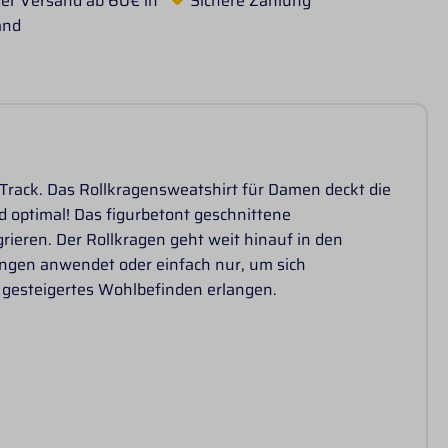
er Versand ab 60€ in
Sichere Zahlung
and
rack. Das Rollkragensweatshirt für Damen deckt die
 optimal! Das figurbetont geschnittene
grieren. Der Rollkragen geht weit hinauf in den
ngen anwendet oder einfach nur, um sich
 gesteigertes Wohlbefinden erlangen.