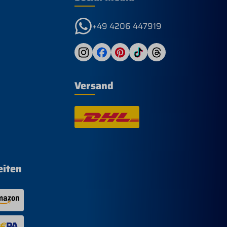
mit auffälligem Print Material &
Pflege Material: 100 %
recycelter Polyester
+49 4206 447919
Versand
eiten