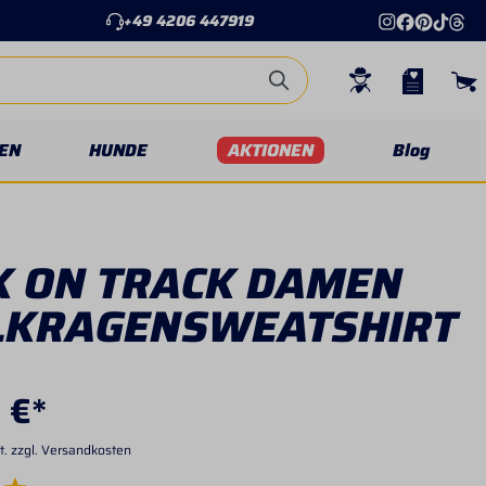
+49 4206 447919
EN
HUNDE
AKTIONEN
Blog
K ON TRACK DAMEN
LKRAGENSWEATSHIRT
 €*
t. zzgl. Versandkosten