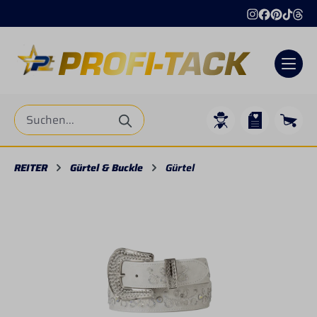
alt springen
REITER
Gürtel & Buckle
Gürtel
Bildergalerie überspringen