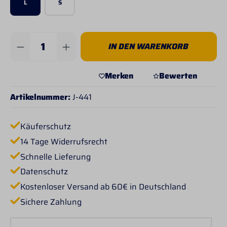
L
S
Produkt Anzahl: Gib den gewünschten Wert 
IN DEN WARENKORB
Merken
Bewerten
Artikelnummer:
J-441
Käuferschutz
14 Tage Widerrufsrecht
Schnelle Lieferung
Datenschutz
Kostenloser Versand ab 60€ in Deutschland
Sichere Zahlung