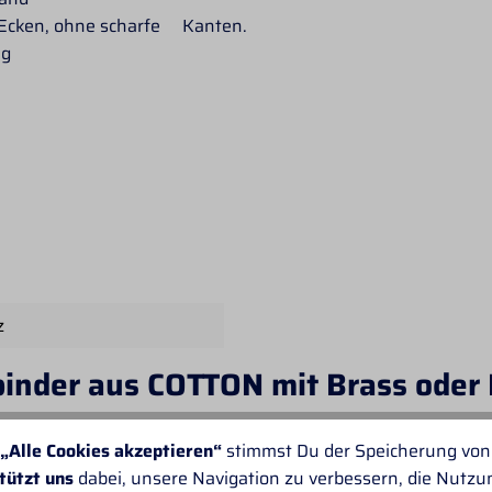
n Ecken, ohne scharfe Kanten.
ng
z
binder aus COTTON mit Brass oder
TACK
„Alle Cookies akzeptieren“
stimmst Du der Speicherung von
tützt uns
dabei, unsere Navigation zu verbessern, die Nutz