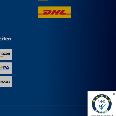
eiten
✕