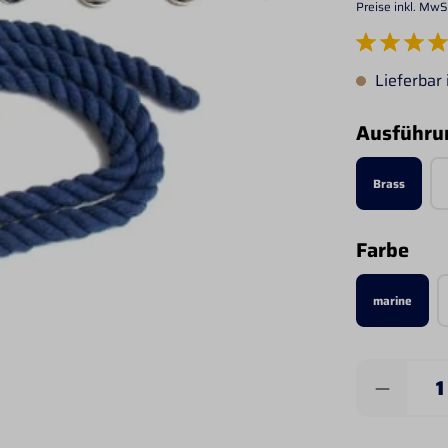
Preise inkl. MwS
Durchschnittlich
Lieferbar
Ausführu
Brass
aus
Farbe
marine
Produkt 