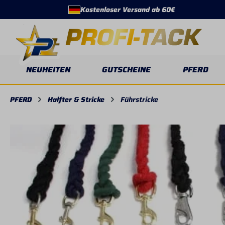
Kostenloser Versand ab 60€
springen
Zur Hauptnavigation springen
NEUHEITEN
GUTSCHEINE
PFERD
PFERD
Halfter & Stricke
Führstricke
Bildergalerie überspringen