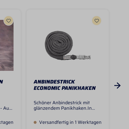
N
ANBINDESTRICK
AN
ECONOMIC PANIKHAKEN
Schöner Anbindestrick mit
Der
 - Aus
glänzendem Panikhaken.In
sta
vielen verschiedenen Farben
aus
stes
erhältlich. Länge: ca. 2 m
Anb
ktagen
Versandfertig in 1 Werktagen
V
gla