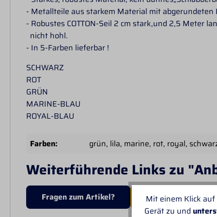
- Metallteile aus starkem Material mit abgerundete
- Robustes COTTON-Seil 2 cm stark,und 2,5 Meter la
nicht hohl.
- In 5-Farben lieferbar !
SCHWARZ
ROT
GRÜN
MARINE-BLAU
ROYAL-BLAU
Farben:
grün
, lila
, marine
, rot
, royal
, schwar
Weiterführende Links zu "An
Fragen zum Artikel?
MEHR VON PROFI-
Mit einem Klick auf
Gerät zu und
unters