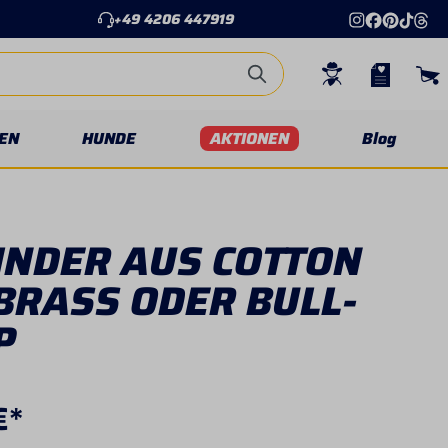
+49 4206 447919
EN
HUNDE
AKTIONEN
Blog
INDER AUS COTTON
BRASS ODER BULL-
P
€*