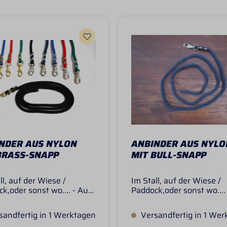
NDER AUS NYLON
ANBINDER AUS NYLO
BRASS-SNAPP
MIT BULL-SNAPP
ll, auf der Wiese /
Im Stall, auf der Wiese /
k,oder sonst wo.... - Aus
Paddock,oder sonst wo....
lem Nylonmaterial
stabilem Nylonmaterial
itet- Starkes, robustes
gearbeitet- Starkes, robu
andfertig in 1 Werktagen
Versandfertig in 1 Wer
al, kein dünnes
Material, kein dünnes