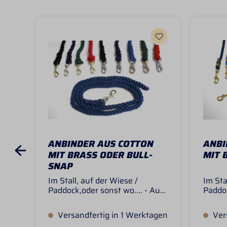
ANBINDER AUS COTTON
ANBI
MIT BRASS ODER BULL-
MIT 
SNAP
Im Stall, auf der Wiese /
Im Sta
Paddock,oder sonst wo.... - Aus
Paddoc
stabilem Baumwollmaterial
stabi
gearbeitet- Starkes, robustes
gearbe
Versandfertig in 1 Werktagen
Vers
Material, kein
Materi