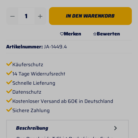
Produkt Anzahl: Gib den gewünschten Wert 
IN DEN WARENKORB
Merken
Bewerten
Artikelnummer:
JA-1449.4
Käuferschutz
14 Tage Widerrufsrecht
Schnelle Lieferung
Datenschutz
Kostenloser Versand ab 60€ in Deutschland
Sichere Zahlung
Beschreibung