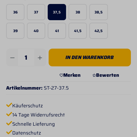
36
37
37,5
38
38,5
39
40
41
41,5
42,5
Produkt Anzahl: Gib den gewünschten Wert 
IN DEN WARENKORB
Merken
Bewerten
Artikelnummer:
ST-27-37.5
Käuferschutz
14 Tage Widerrufsrecht
Schnelle Lieferung
Datenschutz