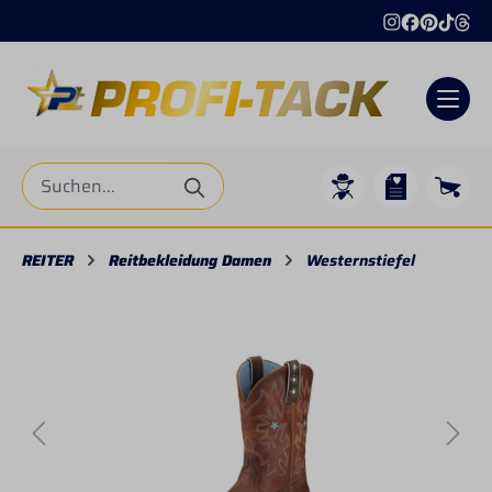
alt springen
REITER
Reitbekleidung Damen
Westernstiefel
Bildergalerie überspringen