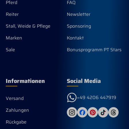
Einlegesohle Strapazierfähige und
Pferd
FAQ
flexible Duratread™-Sohle
Hochwertiges Vollnarbenleder
Reiter
Newsletter
Zweireihiges Stichmuster Unterstützt
verantwortungsvolle Lederproduktion
Stall, Weide & Pflege
Sponsoring
Größe & Passform: Schafthöhe: ca. 28
cm Absatzhöhe: ca. 3,5 cm Horseman-
Marken
Kontakt
Absatz Breite, eckige Zehenpartie
Material: Obermaterial: 100 %
Sale
Bonusprogramm PT Stars
Vollnarbenleder Innenfutter: Synthetik
Passform-Hinweis: Westernstiefel
sollten im Bereich des Spanns und des
Fußrückens zunächst eng anliegen. Das
hochwertige Leder passt sich mit der
Zeit der individuellen Fußform an und
Informationen
Social Media
weitet sich leicht. So entsteht nach
kurzer Eintragezeit die optimale
Passform. Größenempfehlung:
+49 4206 447919
Versand
Erfahrungsgemäß wählen unsere
Kunden bei Ariat Westernstiefeln ½ bis
1 Schuhgröße kleiner als ihre übliche
Zahlungen
Größe bei Straßenschuhen. Da die
Passform je nach Fußform individuell
Rückgabe
ausfallen kann, dient diese Angabe als